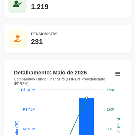
1.219
PENSIONISTAS
231
Detalhamento: Maio de 2026
Detalhamento: Maio de 2026
Comparativo Fundo Financeiro (FFIN) vs Previdenciário
Combination chart with 3 data series.
(FPREV)
Comparativo Fundo Financeiro (FFIN) vs Previdenciário
R$ 10.0M
1600
View as data table, Detalhamento: Maio de 2026
The chart has 1 X axis displaying categories.
R$ 7.5M
1200
The chart has 2 Y axes displaying Valor (R$) and Benefici
Beneficiários
Valor (R$)
R$ 5.0M
800